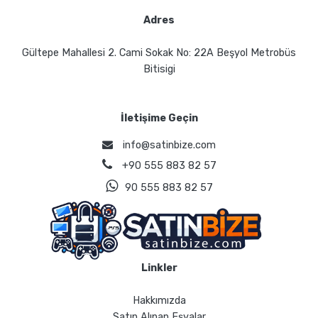
Adres
Gültepe Mahallesi 2. Cami Sokak No: 22A Beşyol Metrobüs
Bitisigi
İletişime Geçin
info@satinbize.com
+90 555 883 82 57
90 555 883 82 57
Linkler
Hakkımızda
Satın Alınan Eşyalar