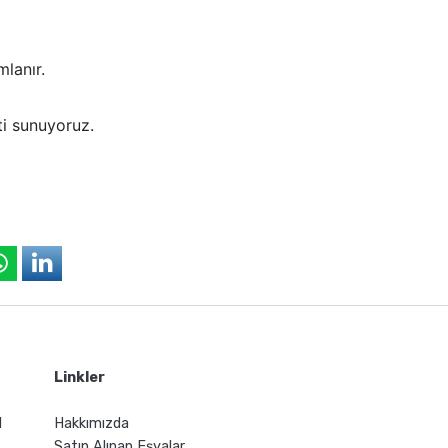
lanır.
ti sunuyoruz.
Linkler
l
Hakkımızda
Satın Alınan Eşyalar