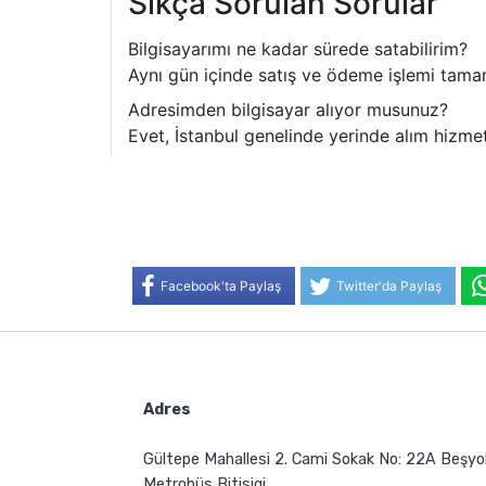
Sıkça Sorulan Sorular
Bilgisayarımı ne kadar sürede satabilirim?
Aynı gün içinde satış ve ödeme işlemi tamam
Adresimden bilgisayar alıyor musunuz?
Evet, İstanbul genelinde yerinde alım hizme
Facebook'ta Paylaş
Twitter'da Paylaş
Adres
Gültepe Mahallesi 2. Cami Sokak No: 22A Beşyo
Metrobüs Bitisigi