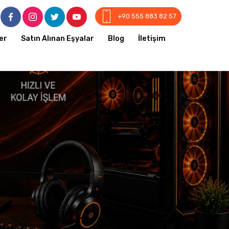
+90 555 883 82 57
er
Satın Alınan Eşyalar
Blog
İletişim
r