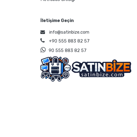
İletişime Geçin
info@satinbize.com
+90 555 883 82 57
90 555 883 82 57