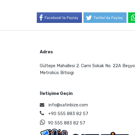
Facebook'ta Paylaş
Twitter'da Paylaş
Adres
Gültepe Mahallesi 2. Cami Sokak No: 22A Beşyo
Metrobüs Bitisigi
İletişime Geçin
info@satinbize.com
+90 555 883 82 57
90 555 883 82 57