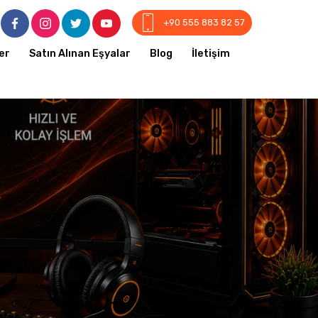
+90 555 883 82 57
er
Satın Alınan Eşyalar
Blog
İletişim
r