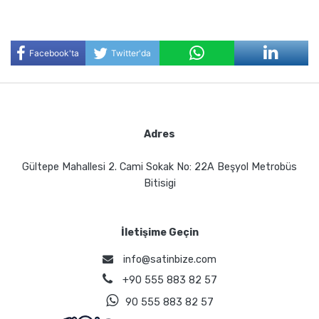
Facebook'ta
Twitter'da
Paylaş
Paylaş
Adres
Gültepe Mahallesi 2. Cami Sokak No: 22A Beşyol Metrobüs
Bitisigi
İletişime Geçin
info@satinbize.com
+90 555 883 82 57
90 555 883 82 57