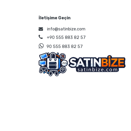
İletişime Geçin
info@satinbize.com
+90 555 883 82 57
90 555 883 82 57