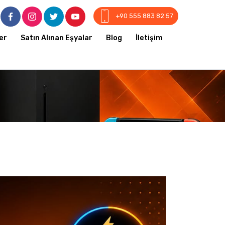
+90 555 883 82 57
er
Satın Alınan Eşyalar
Blog
İletişim