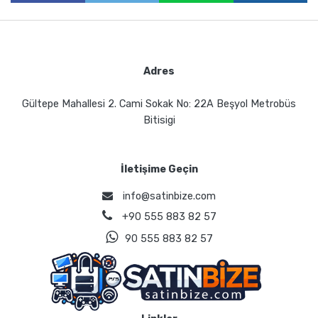
Paylaş
Paylaş
Adres
Gültepe Mahallesi 2. Cami Sokak No: 22A Beşyol Metrobüs
Bitisigi
İletişime Geçin
info@satinbize.com
+90 555 883 82 57
90 555 883 82 57