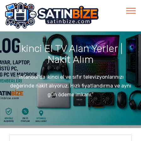
İkinci El TV Alan Yerler |
Nakit Alım
“İstanbul’da ikinci el ve sıfır televizyonlarınızı
değerinde nakit alıyoruz. Hızlı fiyatlandırma ve aynı
gün ödeme imkanı.”