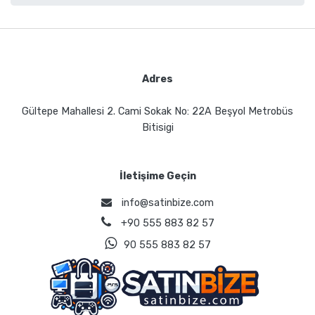
Adres
Gültepe Mahallesi 2. Cami Sokak No: 22A Beşyol Metrobüs
Bitisigi
İletişime Geçin
info@satinbize.com
+90 555 883 82 57
90 555 883 82 57